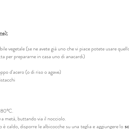
ne):
le vegetale (se ne avete già uno che vi piace potete usare quello,
etta per prepararne in casa uno di anacardi)
oppo d'acero (o di riso o agave)
stacchi 
 180°C. 
e
 a metà, buttando via il nocciolo.
o è caldo, disporre le albicocche su una teglia e aggiungere lo 
sc