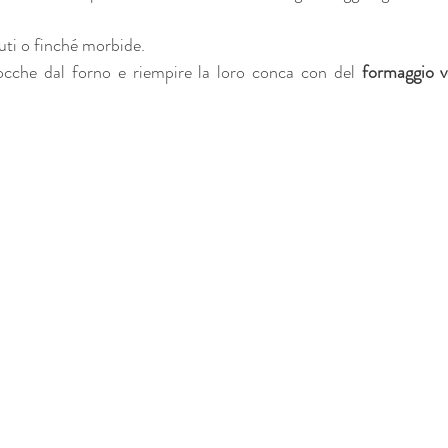
ti o finché morbide.
icocche dal forno e riempire la loro conca con del 
formaggio v