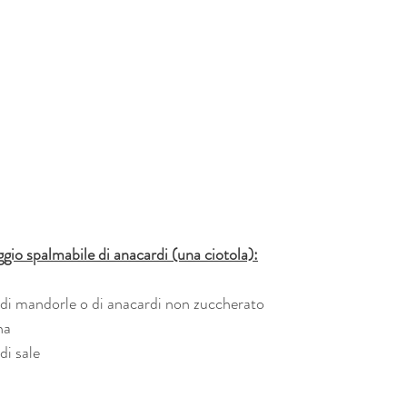
ggio spalmabile di anacardi (una ciotola):
e di mandorle o di anacardi non zuccherato
na 
di sale 