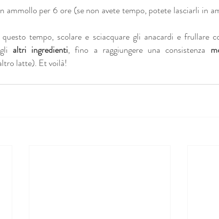
in 
ammollo 
per 6 ore (se non avete tempo, potete lasciarli in a
 questo tempo, scolare e sciacquare gli anacardi e frullare co
gli 
altri ingredienti
, fino a raggiungere una consistenza 
mo
tro latte). Et voilà!