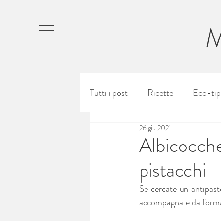
Tutti i post
Ricette
Eco-tip
26 giu 2021
Yoga+Mindfulness (ENG)
Albicocche
pistacchi
Se cercate un antipasto
accompagnate da formagg