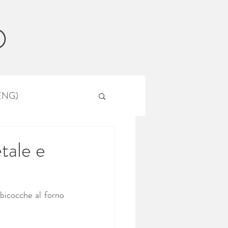
O
(ENG)
tale e
bicocche al forno 