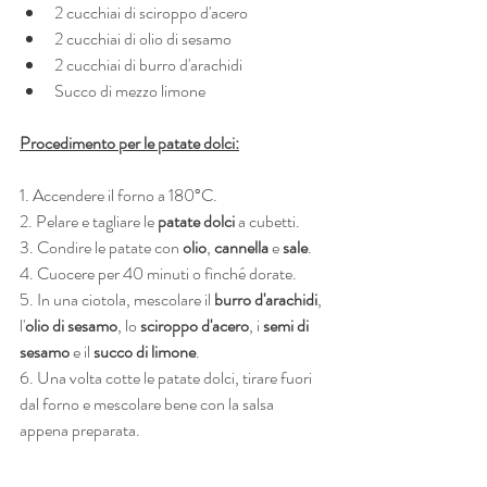
2 cucchiai di sciroppo d'acero
2 cucchiai di olio di sesamo
2 cucchiai di burro d'arachidi
Succo di mezzo limone
Procedimento per le patate dolci:
1. Accendere il forno a 180°C.
2. Pelare e tagliare le 
patate dolci
 a cubetti.
3. Condire le patate con 
olio
, 
cannella
 e 
sale
.
4. Cuocere per 40 minuti o finché dorate.
5. In una ciotola, mescolare il 
burro d'arachidi
, 
l'
olio di sesamo
, lo 
sciroppo d'acero
, i 
semi di 
sesamo
 e il 
succo di limone
.
6. Una volta cotte le patate dolci, tirare fuori 
dal forno e mescolare bene con la salsa 
appena preparata.