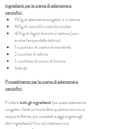
Ingredienti per la crema di edamame e 
carciofini:
150g di edamame surgelati o in lattina
160g di carciofini sott'olio scolati
400g di fagioli bianchi in lattina (con 
anche l'acqua della lattina)
1 cucchiaio di crema di mandorle
2 cucchiai di tahina
1 cucchiaio di succo di limone
Sale qb
Procedimento per la crema di edamame e 
carciofini:
Frullare 
tutti gli ingredienti
 (se usate edamame 
surgelati, fateli prima bollire qualche minuto in 
acqua bollente, poi scolateli e aggiungete agli 
altri ingredienti) fino ad ottenere una 