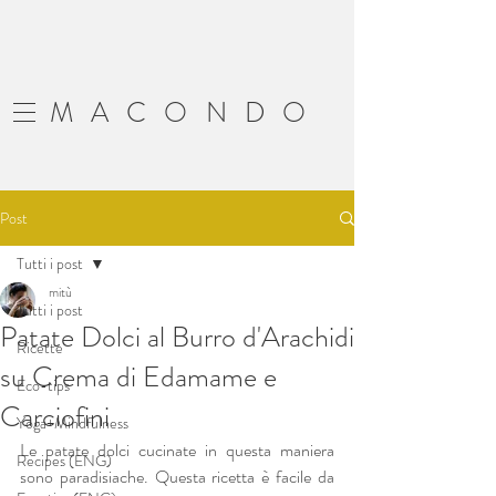
MACONDO
Post
Tutti i post
mitù
Tutti i post
Patate Dolci al Burro d'Arachidi
Ricette
su Crema di Edamame e
Eco-tips
Carciofini
Yoga+Mindfulness
Le patate dolci cucinate in questa maniera 
Recipes (ENG)
sono paradisiache. Questa ricetta è facile da 