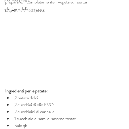
Eco-tips (ENG)
preparare, completamente vegetale, senza 
glutine e deliziosa! 
Yoga+Mindfulness (ENG)
Ingredienti per le patate:
2 patate dolci
2 cucchiai di olio EVO
2 cucchiaini di cannella
1 cucchiaio di semi di sesamo tostati
Sale qb